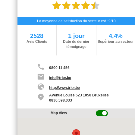
La moyenne de satisfaction du secteur est : 9/10
2528
1 jour
4,4%
Avis Clients
Date du dernier
Supérieur au secteur
témoignage
0800 11 456
info@trior.be
http://www.trior.be
Avenue Louise 523 1050 Bruxelles
0830.598.033
Map View