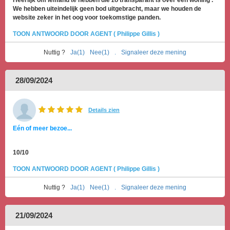
Heerlijk om iemand te hebben die zo transparant is over een woning .
We hebben uiteindelijk geen bod uitgebracht, maar we houden de
website zeker in het oog voor toekomstige panden.
TOON ANTWOORD DOOR AGENT ( Philippe Gillis )
Nuttig ?
Ja(1)
Nee(1)
.
Signaleer deze mening
28/09/2024
Details zien
Eén of meer bezoe...
10/10
TOON ANTWOORD DOOR AGENT ( Philippe Gillis )
Nuttig ?
Ja(1)
Nee(1)
.
Signaleer deze mening
21/09/2024