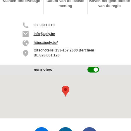
Klanten ondervraagd
Datum van de laatste
Boven het gemiddelde
mening
van de regio
03 309 10 10
info@ugly.be
https://ugly.be/
Gitschotellei 153-157 2600 Berchem
BE 828.601.120
map view