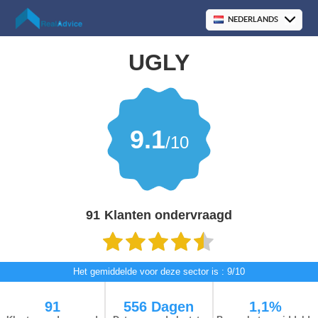
UGLY
9.1
/10
91
Klanten ondervraagd
Het gemiddelde voor deze sector is : 9/10
91
556 Dagen
1,1%