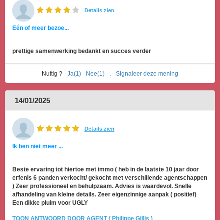
Details zien
Eén of meer bezoe...
prettige samenwerking bedankt en succes verder
Nuttig ?
Ja(1)
Nee(1)
.
Signaleer deze mening
14/01/2025
Details zien
Ik ben niet meer ...
Beste ervaring tot hiertoe met immo ( heb in de laatste 10 jaar door
erfenis 6 panden verkocht/ gekocht met verschillende agentschappen
) Zeer professioneel en behulpzaam. Advies is waardevol. Snelle
afhandeling van kleine details. Zeer eigenzinnige aanpak ( positief)
Een dikke pluim voor UGLY
TOON ANTWOORD DOOR AGENT ( Philippe Gillis )