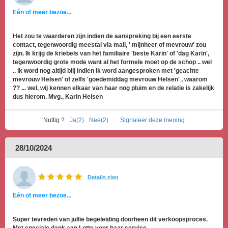
Eén of meer bezoe...
Het zou te waarderen zijn indien de aanspreking bij een eerste
contact, tegenwoordig meestal via mail, ' mijnheer of mevrouw' zou
zijn. Ik krijg de kriebels van het familiaire 'beste Karin' of 'dag Karin',
tegenwoordig grote mode want al het formele moet op de schop .. wel
.. ik word nog altijd blij indien ik word aangesproken met 'geachte
mevrouw Helsen' of zelfs 'goedemiddag mevrouw Helsen' , waarom
?? ... wel, wij kennen elkaar van haar nog pluim en de relatie is zakelijk
dus hierom. Mvg., Karin Helsen
Nuttig ?
Ja(2)
Nee(2)
.
Signaleer deze mening
28/10/2024
Details zien
Eén of meer bezoe...
Super tevreden van jullie begeleiding doorheen dit verkoopsproces.