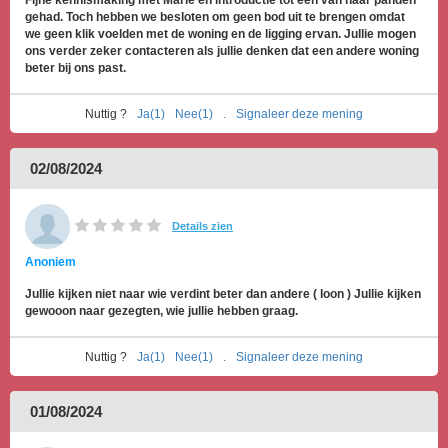
Fijne kennismaking met Marie en introductie tot een van haar panden
gehad. Toch hebben we besloten om geen bod uit te brengen omdat
we geen klik voelden met de woning en de ligging ervan. Jullie mogen
ons verder zeker contacteren als jullie denken dat een andere woning
beter bij ons past.
Nuttig ?
Ja(1)
Nee(1)
.
Signaleer deze mening
02/08/2024
Details zien
Anoniem
Jullie kijken niet naar wie verdint beter dan andere ( loon ) Jullie kijken
gewooon naar gezegten, wie jullie hebben graag.
Nuttig ?
Ja(1)
Nee(1)
.
Signaleer deze mening
01/08/2024