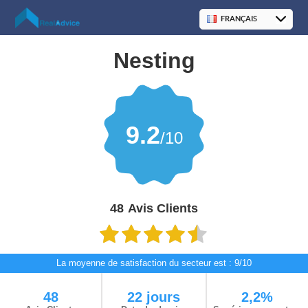
Nesting
9.2
/10
48
Avis Clients
La moyenne de satisfaction du secteur est : 9/10
48
22 jours
2,2%