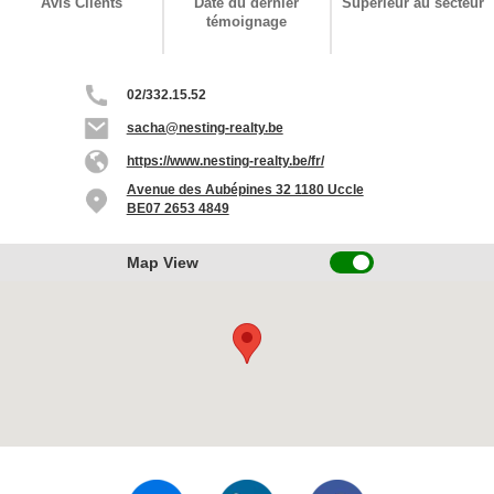
Avis Clients
Date du dernier
Supérieur au secteur
témoignage
02/332.15.52
sacha@nesting-realty.be
https://www.nesting-realty.be/fr/
Avenue des Aubépines 32 1180 Uccle
BE07 2653 4849
Map View