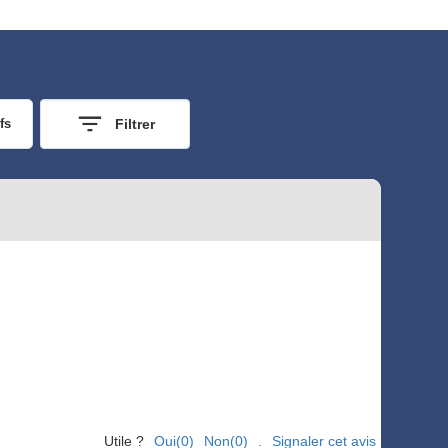
fs
Filtrer
Utile ?
Oui(0)
Non(0)
.
Signaler cet avis