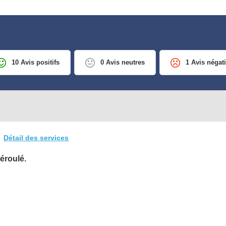
10 Avis positifs
0 Avis neutres
1 Avis négati
Détail des services
déroulé.