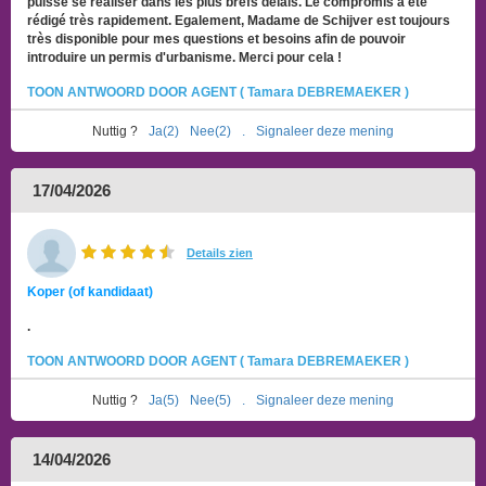
puisse se réaliser dans les plus brefs délais. Le compromis a été
rédigé très rapidement. Egalement, Madame de Schijver est toujours
très disponible pour mes questions et besoins afin de pouvoir
introduire un permis d'urbanisme. Merci pour cela !
TOON ANTWOORD DOOR AGENT ( Tamara DEBREMAEKER )
Nuttig ?
Ja(2)
Nee(2)
.
Signaleer deze mening
17/04/2026
Details zien
Koper (of kandidaat)
.
TOON ANTWOORD DOOR AGENT ( Tamara DEBREMAEKER )
Nuttig ?
Ja(5)
Nee(5)
.
Signaleer deze mening
14/04/2026