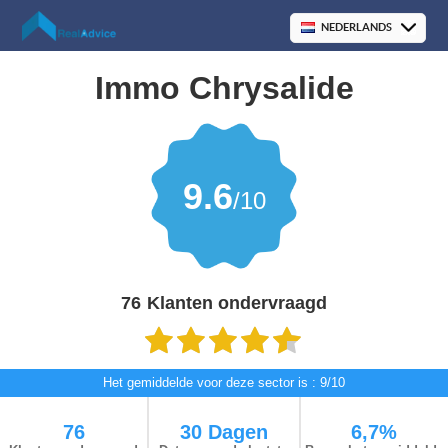
Immo Chrysalide
9.6
/10
76
Klanten ondervraagd
Het gemiddelde voor deze sector is : 9/10
76
30 Dagen
6,7%