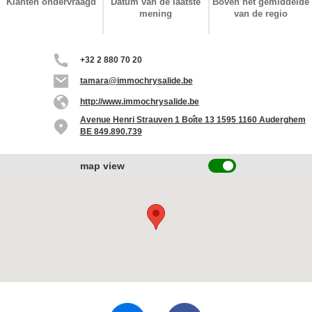
Klanten ondervraagd
Datum van de laatste
Boven het gemiddelde
mening
van de regio
+32 2 880 70 20
tamara@immochrysalide.be
http://www.immochrysalide.be
Avenue Henri Strauven 1 Boîte 13 1595 1160 Auderghem
BE 849.890.739
map view